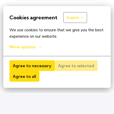
Job teilen
Cookies agreement
English
Details
We use cookies to ensure that we give you the best 
experience on our website.
Hybrid
More options
Berlin
,
Berlin
,
Deutschland
•
+1 weitere
Tech
Agree to necessary
Agree to selected
Agree to all
Join us!
Real people create real trust. Every one of us has our 